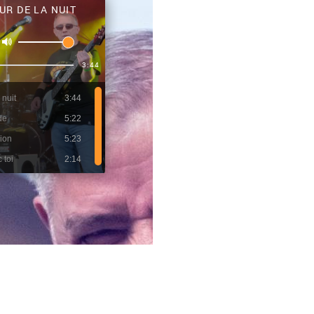
UR DE LA NUIT
3:44
 nuit
3:44
de
5:22
sion
5:23
 toi
2:14