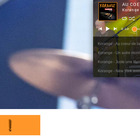
AU COE
Korange
0:00
Korange - Au coeur de la
Korange - Un autre mon
Korange - Juste une illu
Korange - New York avec